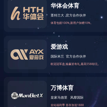
产品分类
PRODUCT CLASSIFICATION
气体检测分析仪器
查看全部产品