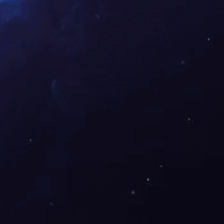
家
2024-05-26
4406
汽车和摩托车制造厂、汽车维 修企业、*检测站、交通检测
车审验、路检和科研等汽车尾气排放的检验。
分析仪
质
更新时间
浏览次数
家
2024-05-26
2992
ba机芯，准确度高，稳定性强； 2、具备怠速、双怠速测试