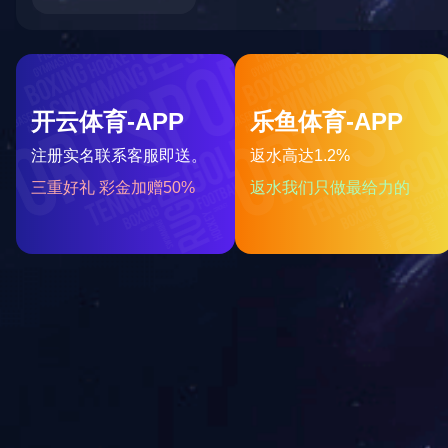
相关文章
RELATED ARTICLES
目前大气颗粒物浓度检测技术及其将来发展动向
微生物采样器的基本应用常识
化工园区厂界噪声自动监控系统解决方案​
风速仪的测量技术以及选型指南