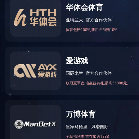
产品分类
PRODUCT CLASSIFICATION
气体检测分析仪器
查看全部产品