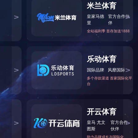
（中国）
品中心
气体检测分析仪器
便携式CO2气体分析仪
复合型气体分析仪
质
更新时间
浏览次数
家
2024-05-09
6213
进口高精度传感器，内置抽气泵，是一款精度高，反应快的
~5种气体组合一体检测，同时显示 2~5种检测数据的实