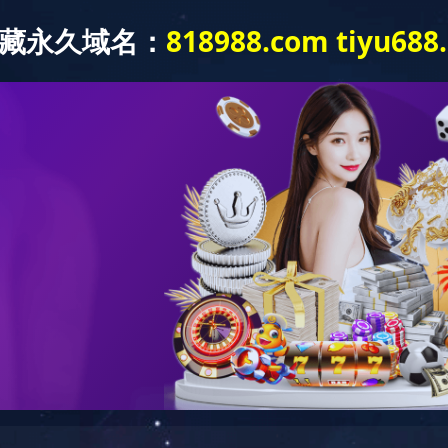
网站首页
关于我们
产品中心
新闻资讯
技术文章