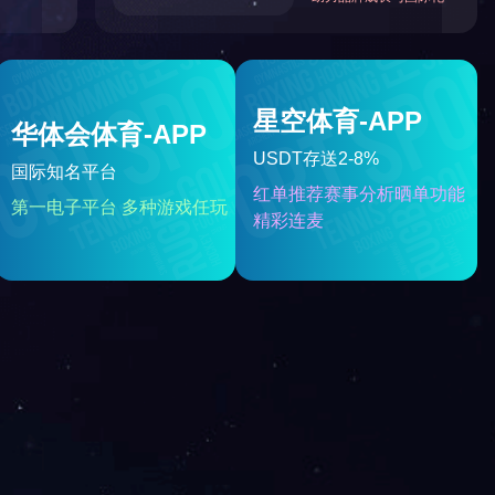
场、防爆区域、狭小空间等检测。
末页 跳转到第
页