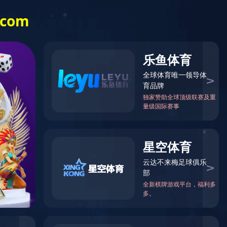
18501309179
在线留言
星空体育·星
空官方网站-
星空体育