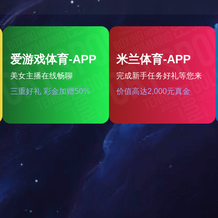
农药残留快速检测仪
多功能多参数食品安全
共 9999 条记录，当前 834 / 834 页
首页
上一页