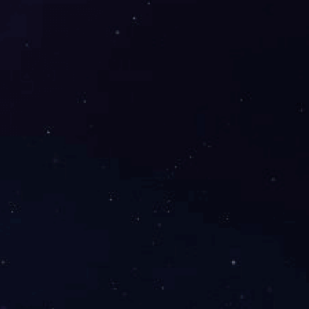
扫码加微信