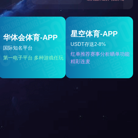
检测仪
光谱型多功能食品安全检测仪
下一页 末页 跳转到第
页