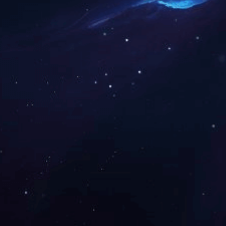
TECHNICAL ARTICLES
氨氮水质在线监测仪的纳氏试剂法vs水杨酸法：精度与维护成本全对比
悬浮物水质在线监测：水环境管理的“智慧之眼”
水质浊度传感器是洞察水体清澈度的“光学之眼”
影响 ORP 测量结果的关键变量​
关于我们
新闻中心